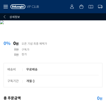
상세정보
0%
0
원
오픈 기념 최종 혜택가
0원
구독가
정가
0원
배송비
무료배송
구독기간
개월 ()
0
총 주문금액
원