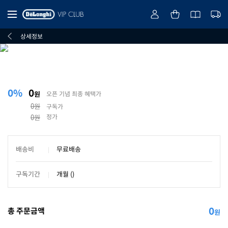
상세정보
0%
0
원
오픈 기념 최종 혜택가
0원
구독가
정가
0원
배송비
무료배송
구독기간
개월 ()
0
총 주문금액
원