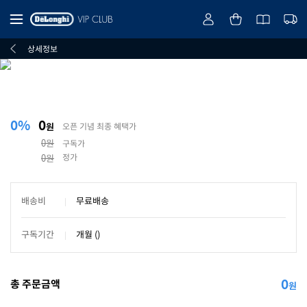
상세정보
0%
0
원
오픈 기념 최종 혜택가
0원
구독가
정가
0원
배송비
무료배송
구독기간
개월 ()
0
총 주문금액
원