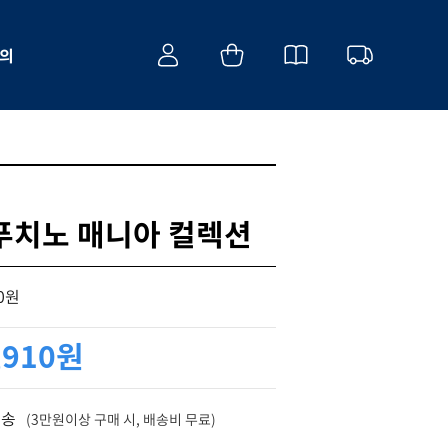
의
푸치노 매니아 컬렉션
00원
,910원
배송
(3만원이상 구매 시, 배송비 무료)