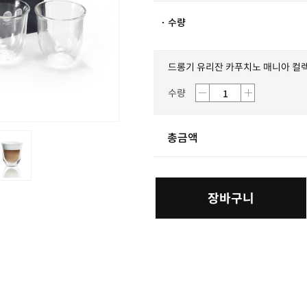
· 수량
드롱기 유리잔 카푸치노 매니아 컬
수량
총금액
장바구니